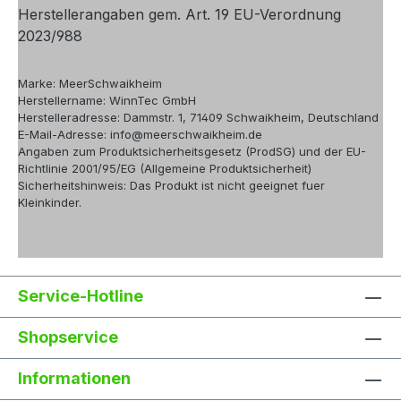
Herstellerangaben gem. Art. 19 EU-Verordnung
2023/988
Marke: MeerSchwaikheim
Herstellername: WinnTec GmbH
Herstelleradresse: Dammstr. 1, 71409 Schwaikheim, Deutschland
E-Mail-Adresse: info@meerschwaikheim.de
Angaben zum Produktsicherheitsgesetz (ProdSG) und der EU-
Richtlinie 2001/95/EG (Allgemeine Produktsicherheit)
Sicherheitshinweis: Das Produkt ist nicht geeignet fuer
Kleinkinder.
Service-Hotline
Shopservice
Informationen