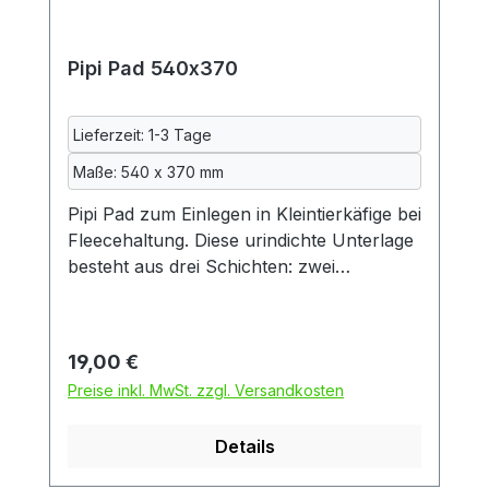
Meerschweinchen und Deko
Pipi Pad 540x370
Lieferzeit: 1-3 Tage
Maße: 540 x 370 mm
Pipi Pad zum Einlegen in Kleintierkäfige bei
Fleecehaltung. Diese urindichte Unterlage
besteht aus drei Schichten: zwei
Schichten kuscheliger Fleecestoff und
dazwischen eine Schicht
Inkontinenzeinlage, so wie sie auch in der
Regulärer Preis:
19,00 €
Altenpflege verwendet wird. Die
Preise inkl. MwSt. zzgl. Versandkosten
Inkontinenzeinlage wiederum besteht aus
zwei Schichten Baumwolle und einer
Details
mittleren Schicht aus Polyurethan.
Dadurch ist das Pad auch beidseitig