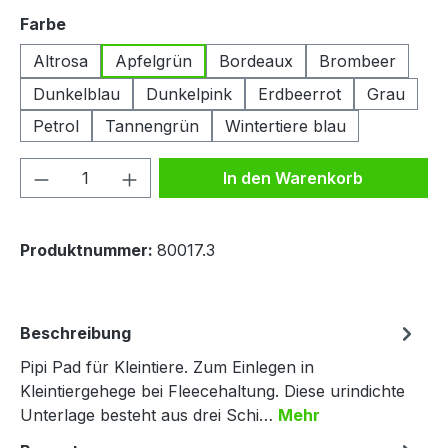
auswählen
Farbe
Altrosa
Apfelgrün
Bordeaux
Brombeer
Dunkelblau
Dunkelpink
Erdbeerrot
Grau
Petrol
Tannengrün
Wintertiere blau
Produkt Anzahl: Gib den gewünschten We
In den Warenkorb
Produktnummer:
80017.3
Beschreibung
Pipi Pad für Kleintiere. Zum Einlegen in
Kleintiergehege bei Fleecehaltung. Diese urindichte
Unterlage besteht aus drei Schi…
Mehr