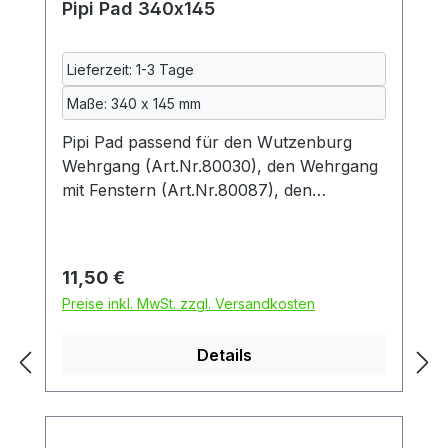
Pipi Pad 340x145
Lieferzeit: 1-3 Tage
Maße: 340 x 145 mm
Pipi Pad passend für den Wutzenburg
Wehrgang (Art.Nr.80030), den Wehrgang
mit Fenstern (Art.Nr.80087), den
Wehrgang mit Fenstern beidseitig
(Art.Nr.80107), den Wehrgang
wetterbeständig (Art.Nr.80104) oder die
Regulärer Preis:
11,50 €
Wehrgang Heuraufe (Art.Nr. 80097). Das
Preise inkl. MwSt. zzgl. Versandkosten
Pipi Pad schützt die Lauffläche des
Wehrgangs vor Urin und ähnlichem, damit
Details
Sie und Ihre Schweinchen länger Freude
daran haben. Diese urindichte Unterlage
besteht aus drei Schichten: zwei
Schichten kuscheliger Fleecestoff und