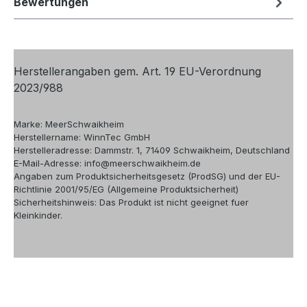
Bewertungen
Herstellerangaben gem. Art. 19 EU-Verordnung
2023/988
Marke: MeerSchwaikheim
Herstellername: WinnTec GmbH
Herstelleradresse: Dammstr. 1, 71409 Schwaikheim, Deutschland
E-Mail-Adresse: info@meerschwaikheim.de
Angaben zum Produktsicherheitsgesetz (ProdSG) und der EU-
Richtlinie 2001/95/EG (Allgemeine Produktsicherheit)
Sicherheitshinweis: Das Produkt ist nicht geeignet fuer
Kleinkinder.