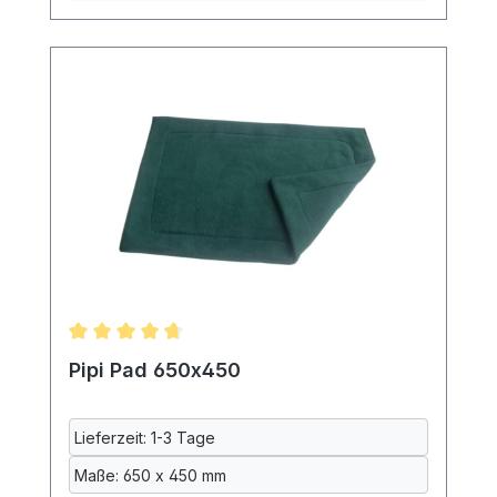
Schichten Baumwolle und einer mittleren
Schicht aus Polyurethan. Dadurch ist das
Pad auch beidseitig benutzbar. Das Pad ist
maschinenwaschbar. Da gerade die
Inkontinenzeinlage beim Waschen oft
eingeht, werden alle Textilien vor dem
Nähen bei uns gewaschen. Maße:
ca.170x170mm 70% Polyester, 20%
Baumwolle, 10% Polyurethan,
maschinenwaschbar bei 40°
Lieferumfang: ein Pipi Pad ohne
Burgturm, Meerschweinchen und Deko
Durchschnittliche Bewertung von 4.83 von 5 Ster
Pipi Pad 650x450
Lieferzeit: 1-3 Tage
Maße: 650 x 450 mm