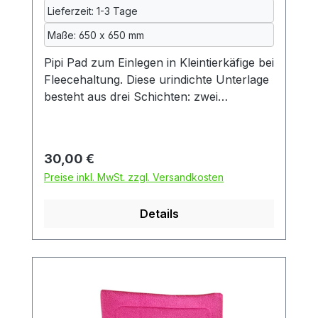
Lieferumfang: EIN Pipi Pad ohne
Lieferzeit: 1-3 Tage
Meerfamilienhaus, Meerschweinchen und
Maße: 650 x 650 mm
Deko
Pipi Pad zum Einlegen in Kleintierkäfige bei
Fleecehaltung. Diese urindichte Unterlage
besteht aus drei Schichten: zwei
Schichten kuscheliger Fleecestoff und
dazwischen eine Schicht wasserdichte
Inkontinenzeinlage, so wie sie auch in der
Regulärer Preis:
30,00 €
Kranken- und Altenpflege verwendet wird.
Preise inkl. MwSt. zzgl. Versandkosten
Die Inkontinenzeinlage wiederum besteht
aus zwei Schichten Baumwolle und einer
Details
mittleren Schicht aus Polyurethan.
Dadurch ist das Pad auch beidseitig
benutzbar. Das Pad ist
maschinenwaschbar. Da gerade die
Inkontinenzeinlage beim Waschen oft
eingeht, werden alle Textilien vor dem