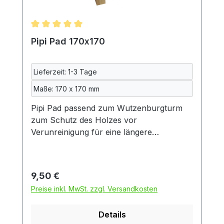
Durchschnittliche Bewertung von 5 von 5 Sternen
Pipi Pad 170x170
Lieferzeit: 1-3 Tage
Maße: 170 x 170 mm
Pipi Pad passend zum Wutzenburgturm
zum Schutz des Holzes vor
Verunreinigung für eine längere
Lebensdauer des Turmes. Diese urindichte
Unterlage besteht aus drei Schichten:
zwei Schichten kuscheliger Fleecestoff
Regulärer Preis:
9,50 €
und dazwischen eine Schicht
Preise inkl. MwSt. zzgl. Versandkosten
wasserdichte Inkontinenzeinlage, so wie
sie auch in der Altenpflege verwendet
Details
wird. Diese wiederum besteht aus zwei