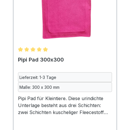
Nähen bei uns gewaschen. Maße: ca. 650
x650mm 70% Polyester, 20% Baumwolle,
10% Polyurethan, maschinenwaschbar
bei 40°Lieferung ohne Meerschweinchen
und Deko
Durchschnittliche Bewertung von 5 von 5 Sternen
Pipi Pad 300x300
Lieferzeit: 1-3 Tage
Maße: 300 x 300 mm
Pipi Pad für Kleintiere. Diese urindichte
Unterlage besteht aus drei Schichten:
zwei Schichten kuscheliger Fleecestoff
und dazwischen eine Schicht
wasserdichte Inkontinenzeinlage, so wie