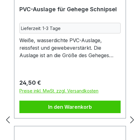
PVC-Auslage für Gehege Schnipsel
Lieferzeit: 1-3 Tage
Weiße, wasserdichte PVC-Auslage,
reissfest und gewebeverstärkt. Die
Auslage ist an die Größe des Geheges
Schnipsel (Art.Nr.80080) angepasst und
muss nicht zugeschnitten werden, sie ist
abwaschbar und schützt das Gehege vor
Regulärer Preis:
24,50 €
Urin und Verunreinigungen.Maße:
Preise inkl. MwSt. zzgl. Versandkosten
ca.2020x695mmLieferung ohne
Meerschweinchen und Deko.
In den Warenkorb