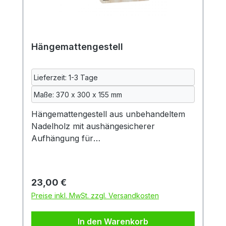
Hängemattengestell
Lieferzeit: 1-3 Tage
Maße: 370 x 300 x 155 mm
Hängemattengestell aus unbehandeltem
Nadelholz mit aushängesicherer
Aufhängung für
Meerschweinchenhängematten. Das
Gestell bietet Platz zum Aufhängen für
eine Hängematte, kann aber auch als
Regulärer Preis:
23,00 €
einfacher, luftiger Unterstand genutzt
Preise inkl. MwSt. zzgl. Versandkosten
werden. Es wird zerlegt geliefert, die
Montage geht schnell und einfach, alles
In den Warenkorb
benötigte Material zur Montage und zur