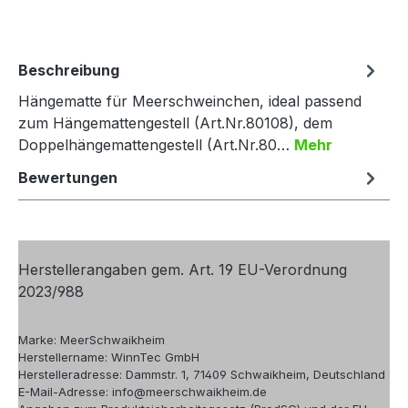
Beschreibung
Hängematte für Meerschweinchen, ideal passend
zum Hängemattengestell (Art.Nr.80108), dem
Doppelhängemattengestell (Art.Nr.80…
Mehr
Bewertungen
Herstellerangaben gem. Art. 19 EU-Verordnung
2023/988
Marke: MeerSchwaikheim
Herstellername: WinnTec GmbH
Herstelleradresse: Dammstr. 1, 71409 Schwaikheim, Deutschland
E-Mail-Adresse: info@meerschwaikheim.de