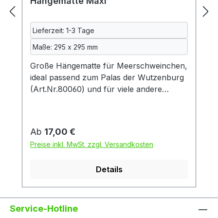
Hängematte Maxi
Lieferzeit: 1-3 Tage
Maße: 295 x 295 mm
Große Hängematte für Meerschweinchen,
ideal passend zum Palas der Wutzenburg
(Art.Nr.80060) und für viele andere
handelsübliche Hängemattengestelle. Eine
Seite aus gemustertem Baumwollstoff, die
andere aus kuscheligem Fleece, weich
Regulärer Preis:
Ab
17,00 €
gepolstert mit Volumenvlies.
Preise inkl. MwSt. zzgl. Versandkosten
Maschinenwaschbar bei 40°C. Alle
Textilien werden vor dem Nähen bei uns
Details
gewaschen. Hergestellt in Deutschland.
BITTE BEACHTEN SIE, DASS DIESE
HÄNGEMATTE NICHT ZU UNSEREM
HÄNGEMATTENGESTELL (Art.Nr. 80108)
Service-Hotline
UND NICHT ZUM