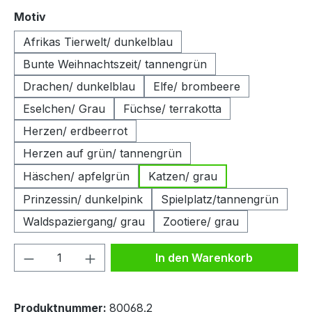
auswählen
Motiv
Afrikas Tierwelt/ dunkelblau
Bunte Weihnachtszeit/ tannengrün
Drachen/ dunkelblau
Elfe/ brombeere
Eselchen/ Grau
Füchse/ terrakotta
Herzen/ erdbeerrot
Herzen auf grün/ tannengrün
Häschen/ apfelgrün
Katzen/ grau
Prinzessin/ dunkelpink
Spielplatz/tannengrün
Waldspaziergang/ grau
Zootiere/ grau
Produkt Anzahl: Gib den gewünschten We
In den Warenkorb
Produktnummer:
80068.2