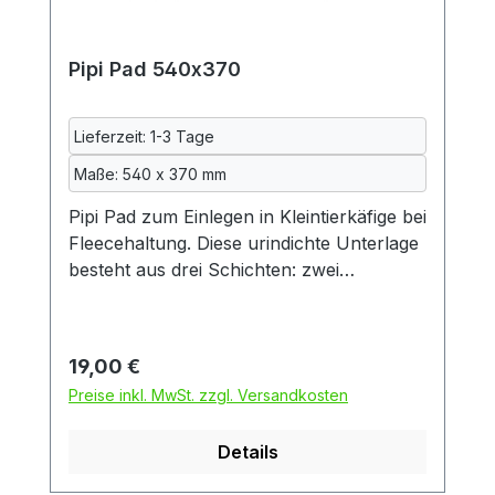
Meerschweinchen und Deko
Pipi Pad 540x370
Lieferzeit: 1-3 Tage
Maße: 540 x 370 mm
Pipi Pad zum Einlegen in Kleintierkäfige bei
Fleecehaltung. Diese urindichte Unterlage
besteht aus drei Schichten: zwei
Schichten kuscheliger Fleecestoff und
dazwischen eine Schicht
Inkontinenzeinlage, so wie sie auch in der
Regulärer Preis:
19,00 €
Altenpflege verwendet wird. Die
Preise inkl. MwSt. zzgl. Versandkosten
Inkontinenzeinlage wiederum besteht aus
zwei Schichten Baumwolle und einer
Details
mittleren Schicht aus Polyurethan.
Dadurch ist das Pad auch beidseitig