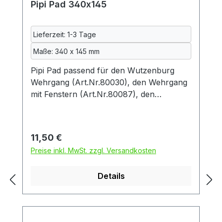
Pipi Pad 340x145
Lieferzeit: 1-3 Tage
Maße: 340 x 145 mm
Pipi Pad passend für den Wutzenburg
Wehrgang (Art.Nr.80030), den Wehrgang
mit Fenstern (Art.Nr.80087), den
Wehrgang mit Fenstern beidseitig
(Art.Nr.80107), den Wehrgang
wetterbeständig (Art.Nr.80104) oder die
Regulärer Preis:
11,50 €
Wehrgang Heuraufe (Art.Nr. 80097). Das
Preise inkl. MwSt. zzgl. Versandkosten
Pipi Pad schützt die Lauffläche des
Wehrgangs vor Urin und ähnlichem, damit
Details
Sie und Ihre Schweinchen länger Freude
daran haben. Diese urindichte Unterlage
besteht aus drei Schichten: zwei
Schichten kuscheliger Fleecestoff und