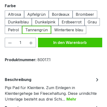
auswählen
Farbe
Altrosa
Apfelgrün
Bordeaux
Brombeer
Dunkelblau
Dunkelpink
Erdbeerrot
Grau
Petrol
Tannengrün
Wintertiere blau
Produkt Anzahl: Gib den gewünschten We
In den Warenkorb
Produktnummer:
80017.1
Beschreibung
Pipi Pad für Kleintiere. Zum Einlegen in
Kleintiergehege bei Fleecehaltung. Diese urindichte
Unterlage besteht aus drei Schi…
Mehr