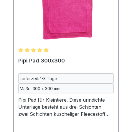
Nähen bei uns gewaschen. Maße: ca. 650
x650mm 70% Polyester, 20% Baumwolle,
10% Polyurethan, maschinenwaschbar
bei 40°Lieferung ohne Meerschweinchen
und Deko
Durchschnittliche Bewertung von 5 von 5 Sternen
Pipi Pad 300x300
Lieferzeit: 1-3 Tage
Maße: 300 x 300 mm
Pipi Pad für Kleintiere. Diese urindichte
Unterlage besteht aus drei Schichten:
zwei Schichten kuscheliger Fleecestoff
und dazwischen eine Schicht
wasserdichte Inkontinenzeinlage, so wie