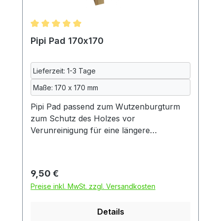
Durchschnittliche Bewertung von 5 von 5 Sternen
Pipi Pad 170x170
Lieferzeit: 1-3 Tage
Maße: 170 x 170 mm
Pipi Pad passend zum Wutzenburgturm
zum Schutz des Holzes vor
Verunreinigung für eine längere
Lebensdauer des Turmes. Diese urindichte
Unterlage besteht aus drei Schichten:
zwei Schichten kuscheliger Fleecestoff
Regulärer Preis:
9,50 €
und dazwischen eine Schicht
Preise inkl. MwSt. zzgl. Versandkosten
wasserdichte Inkontinenzeinlage, so wie
sie auch in der Altenpflege verwendet
Details
wird. Diese wiederum besteht aus zwei