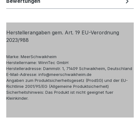
Bewertungen
Herstellerangaben gem. Art. 19 EU-Verordnung
2023/988
Marke: MeerSchwaikheim
Herstellername: WinnTec GmbH
Herstelleradresse: Dammstr. 1, 71409 Schwaikheim, Deutschland
E-Mail-Adresse: info@meerschwaikheim.de
Angaben zum Produktsicherheitsgesetz (ProdSG) und der EU-
Richtlinie 2001/95/EG (Allgemeine Produktsicherheit)
Sicherheitshinweis: Das Produkt ist nicht geeignet fuer
Kleinkinder.