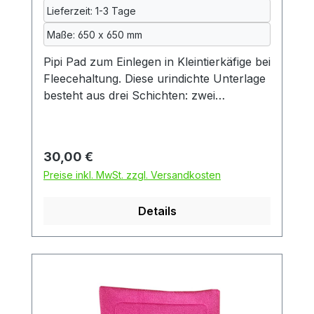
Lieferumfang: EIN Pipi Pad ohne
Lieferzeit: 1-3 Tage
Meerfamilienhaus, Meerschweinchen und
Maße: 650 x 650 mm
Deko
Pipi Pad zum Einlegen in Kleintierkäfige bei
Fleecehaltung. Diese urindichte Unterlage
besteht aus drei Schichten: zwei
Schichten kuscheliger Fleecestoff und
dazwischen eine Schicht wasserdichte
Inkontinenzeinlage, so wie sie auch in der
Regulärer Preis:
30,00 €
Kranken- und Altenpflege verwendet wird.
Preise inkl. MwSt. zzgl. Versandkosten
Die Inkontinenzeinlage wiederum besteht
aus zwei Schichten Baumwolle und einer
Details
mittleren Schicht aus Polyurethan.
Dadurch ist das Pad auch beidseitig
benutzbar. Das Pad ist
maschinenwaschbar. Da gerade die
Inkontinenzeinlage beim Waschen oft
eingeht, werden alle Textilien vor dem