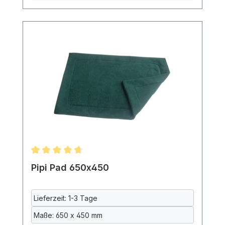
Schichten Baumwolle und einer mittleren
Schicht aus Polyurethan. Dadurch ist das
Pad auch beidseitig benutzbar. Das Pad ist
maschinenwaschbar. Da gerade die
Inkontinenzeinlage beim Waschen oft
eingeht, werden alle Textilien vor dem
Nähen bei uns gewaschen. Maße:
ca.170x170mm 70% Polyester, 20%
Baumwolle, 10% Polyurethan,
maschinenwaschbar bei 40°
Lieferumfang: ein Pipi Pad ohne
Burgturm, Meerschweinchen und Deko
Durchschnittliche Bewertung von 4.83 von 5 Ster
Pipi Pad 650x450
Lieferzeit: 1-3 Tage
Maße: 650 x 450 mm