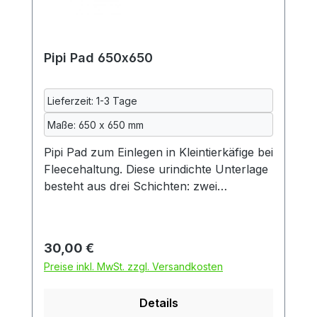
eingeht, werden alle Textilien vor dem
Nähen bei uns gewaschen. Maße: ca.
725x250mm 70% Polyester, 20%
Pipi Pad 650x650
Baumwolle, 10% Polyurethan,
maschinenwaschbar bei 40°
Lieferumfang: EIN Pipi Pad ohne
Lieferzeit: 1-3 Tage
Meerfamilienhaus, Meerschweinchen und
Maße: 650 x 650 mm
Deko
Pipi Pad zum Einlegen in Kleintierkäfige bei
Fleecehaltung. Diese urindichte Unterlage
besteht aus drei Schichten: zwei
Schichten kuscheliger Fleecestoff und
dazwischen eine Schicht wasserdichte
Inkontinenzeinlage, so wie sie auch in der
Regulärer Preis:
30,00 €
Kranken- und Altenpflege verwendet wird.
Preise inkl. MwSt. zzgl. Versandkosten
Die Inkontinenzeinlage wiederum besteht
aus zwei Schichten Baumwolle und einer
Details
mittleren Schicht aus Polyurethan.