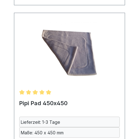
Dadurch ist das Pad auch beidseitig
benutzbar. Das Pad ist
maschinenwaschbar. Da gerade die
Inkontinenzeinlage beim Waschen oft
eingeht, werden alle Textilien vor dem
Nähen bei uns gewaschen. Maße: ca. 650
x650mm 70% Polyester, 20% Baumwolle,
10% Polyurethan, maschinenwaschbar
bei 40°Lieferung ohne Meerschweinchen
und Deko
Durchschnittliche Bewertung von 5 von 5 Sternen
Pipi Pad 450x450
Lieferzeit: 1-3 Tage
Maße: 450 x 450 mm