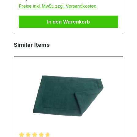
eine Seite aus 3 mm Acrylglas. Hergestellt
Preise inkl. MwSt. zzgl. Versandkosten
in Deutschland. Maße: ca.150x150mm,
Länge ca.750 mm Lieferung ohne
In den Warenkorb
Meerschweinchen und Deko.
Produktgalerie überspringen
Similar Items