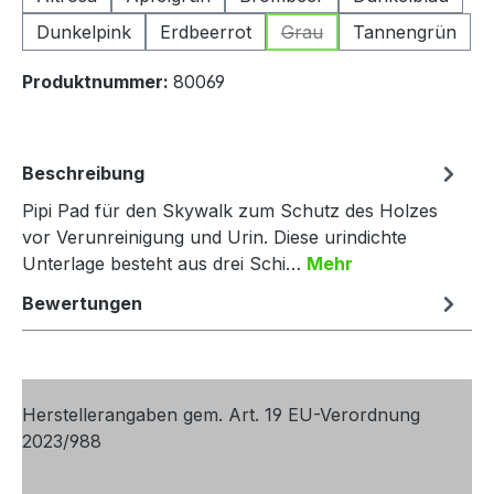
Dunkelpink
Erdbeerrot
Grau
Tannengrün
(Diese Option ist zurzeit n
Produktnummer:
80069
Beschreibung
Pipi Pad für den Skywalk zum Schutz des Holzes
vor Verunreinigung und Urin. Diese urindichte
Unterlage besteht aus drei Schi…
Mehr
Bewertungen
Herstellerangaben gem. Art. 19 EU-Verordnung
2023/988