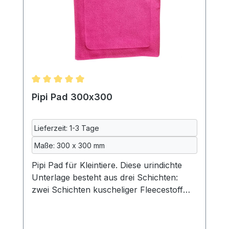
Pad passt auch optimal unter oder auf das
Doppelhängemattengestell (Art-Nr.80109),
so dass dieses auch als zweite Ebene
genutzt werden kann. Maße: ca.
540x370mm 70% Polyester, 20%
Baumwolle, 10% Polyurethan,
maschinenwaschbar bei 40°Lieferung
ohne Meerschweinchen und Deko.
Durchschnittliche Bewertung von 5 von 5 Sternen
Pipi Pad 300x300
Lieferzeit: 1-3 Tage
Maße: 300 x 300 mm
Pipi Pad für Kleintiere. Diese urindichte
Unterlage besteht aus drei Schichten:
zwei Schichten kuscheliger Fleecestoff
und dazwischen eine Schicht
wasserdichte Inkontinenzeinlage, so wie
sie auch in der Altenpflege verwendet