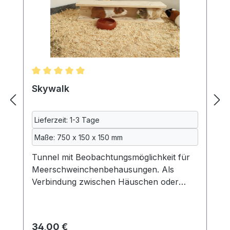
Durchschnittliche Bewertung von 5 von 5 Sternen
Skywalk
Lieferzeit: 1-3 Tage
Maße: 750 x 150 x 150 mm
Tunnel mit Beobachtungsmöglichkeit für
Meerschweinchenbehausungen. Als
Verbindung zwischen Häuschen oder
Plattformen. Acrylglas zur Reinigung
einfach herauszuschieben. Drei Seiten
aus naturbelassenem Fichtenleimholz,
Regulärer Preis:
34,00 €