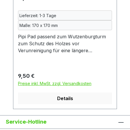
Lieferzeit: 1-3 Tage
Maße: 170 x 170 mm
Pipi Pad passend zum Wutzenburgturm
zum Schutz des Holzes vor
Verunreinigung für eine längere
Lebensdauer des Turmes. Diese urindichte
Unterlage besteht aus drei Schichten:
zwei Schichten kuscheliger Fleecestoff
Regulärer Preis:
9,50 €
und dazwischen eine Schicht
Preise inkl. MwSt. zzgl. Versandkosten
wasserdichte Inkontinenzeinlage, so wie
sie auch in der Altenpflege verwendet
Details
wird. Diese wiederum besteht aus zwei
Schichten Baumwolle und einer mittleren
Schicht aus Polyurethan. Dadurch ist das
Pad auch beidseitig benutzbar. Das Pad ist
Service-Hotline
maschinenwaschbar. Da gerade die