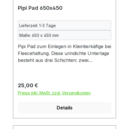
Durchschnittliche Bewertung von 4.83 von 5 Ster
Pipi Pad 650x450
Lieferzeit: 1-3 Tage
Maße: 650 x 450 mm
Pipi Pad zum Einlegen in Kleintierkäfige bei
Fleecehaltung. Diese urindichte Unterlage
besteht aus drei Schichten: zwei
Schichten kuscheliger Fleecestoff und
dazwischen eine Schicht wasserdichte
Inkontinenzeinlage, so wie sie auch in der
Regulärer Preis:
25,00 €
Kranken- und Altenpflege verwendet wird.
Preise inkl. MwSt. zzgl. Versandkosten
Die Inkontinenzeinlage wiederum besteht
aus zwei Schichten Baumwolle und einer
Details
mittleren Schicht aus Polyurethan.
Dadurch ist das Pad auch beidseitig
benutzbar. Das Pad ist