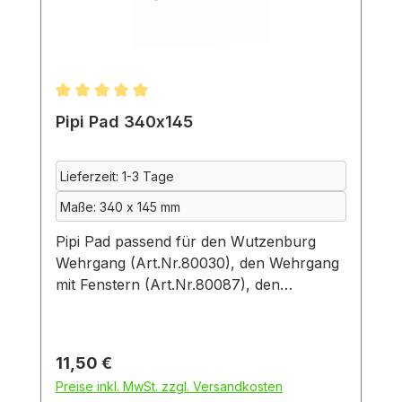
maschinenwaschbar bei 40°
Durchschnittliche Bewertung von 5 von 5 Sternen
Pipi Pad 340x145
Lieferzeit: 1-3 Tage
Maße: 340 x 145 mm
Pipi Pad passend für den Wutzenburg
Wehrgang (Art.Nr.80030), den Wehrgang
mit Fenstern (Art.Nr.80087), den
Wehrgang mit Fenstern beidseitig
(Art.Nr.80107), den Wehrgang
wetterbeständig (Art.Nr.80104) oder die
Regulärer Preis:
11,50 €
Wehrgang Heuraufe (Art.Nr. 80097). Das
Preise inkl. MwSt. zzgl. Versandkosten
Pipi Pad schützt die Lauffläche des