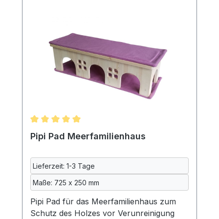
maschinenwaschbar. Da gerade die
Inkontinenzeinlage beim Waschen oft
eingeht, werden alle Textilien vor dem
Nähen bei uns gewaschen.Maße: ca. 650
x 450 mm 70% Polyester, 20%
Baumwolle, 10% Polyurethan,
maschinenwaschbar bei 40°Lieferung
ohne Meerschweinchen und Deko
Durchschnittliche Bewertung von 5 von 5 Sternen
Pipi Pad Meerfamilienhaus
Lieferzeit: 1-3 Tage
Maße: 725 x 250 mm
Pipi Pad für das Meerfamilienhaus zum
Schutz des Holzes vor Verunreinigung