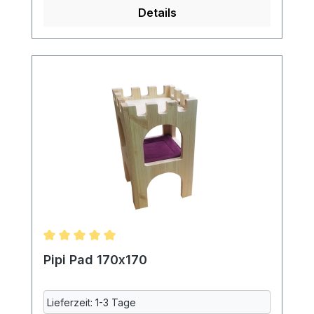
Details
Polyurethan. Dadurch ist das Pad auch
beidseitig benutzbar. Das Pad ist
maschinenwaschbar. Da gerade die
urindichte Einlage beim Waschen oft
eingeht, werden alle Textilien vor dem
Nähen bei uns gewaschen. Hergestellt in
Deutschland. Maße: ca. 300 x 300 mm
70% Polyester, 20% Baumwolle, 10%
Polyurethan, maschinenwaschbar bei
40°Lieferung ohne Meerschweinchen und
Deko.
Durchschnittliche Bewertung von 5 von 5 Sternen
Pipi Pad 170x170
Lieferzeit: 1-3 Tage