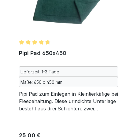
ca.170x170mm 70% Polyester, 20%
Baumwolle, 10% Polyurethan,
maschinenwaschbar bei 40°
Lieferumfang: ein Pipi Pad ohne
Burgturm, Meerschweinchen und Deko
Durchschnittliche Bewertung von 4.83 von 5 Ster
Pipi Pad 650x450
Lieferzeit: 1-3 Tage
Maße: 650 x 450 mm
Pipi Pad zum Einlegen in Kleintierkäfige bei
Fleecehaltung. Diese urindichte Unterlage
besteht aus drei Schichten: zwei
Schichten kuscheliger Fleecestoff und
dazwischen eine Schicht wasserdichte
Inkontinenzeinlage, so wie sie auch in der
Regulärer Preis:
25,00 €