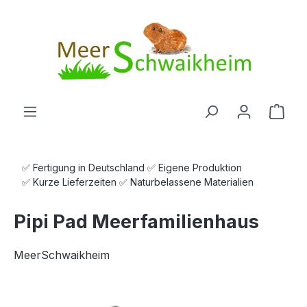
Zum Hauptinhalt springen
Ware
✅ Fertigung in Deutschland ✅ Eigene Produktion
✅ Kurze Lieferzeiten ✅ Naturbelassene Materialien
Pipi Pad Meerfamilienhaus
MeerSchwaikheim
Bildergalerie überspringen