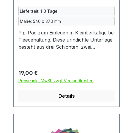
Lieferzeit: 1-3 Tage
Maße: 540 x 370 mm
Pipi Pad zum Einlegen in Kleintierkäfige bei
Fleecehaltung. Diese urindichte Unterlage
besteht aus drei Schichten: zwei
Schichten kuscheliger Fleecestoff und
dazwischen eine Schicht
Inkontinenzeinlage, so wie sie auch in der
Regulärer Preis:
19,00 €
Altenpflege verwendet wird. Die
Preise inkl. MwSt. zzgl. Versandkosten
Inkontinenzeinlage wiederum besteht aus
zwei Schichten Baumwolle und einer
Details
mittleren Schicht aus Polyurethan.
Dadurch ist das Pad auch beidseitig
benutzbar. Das Pad ist
maschinenwaschbar. Da gerade die
Inkontinenzeinlage beim Waschen oft
eingeht, werden alle Textilien vor dem