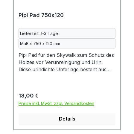
Inkontinenzeinlage beim Waschen oft
eingeht werden alle Textilien vor dem
Pipi Pad 750x120
Nähen bei uns gewaschen. Maße: ca. 340
x 145 mm 70% Polyester, 20%
Baumwolle, 10% Polyurethan,
Lieferzeit: 1-3 Tage
maschinenwaschbar bei 40°
Maße: 750 x 120 mm
Lieferumfang: Ein Pipipad, ohne
Wehrgang, Meerschweinchen und Deko
Pipi Pad für den Skywalk zum Schutz des
Holzes vor Verunreinigung und Urin.
Diese urindichte Unterlage besteht aus
drei Schichten: zwei Schichten
kuscheliger Fleecestoff und dazwischen
eine Schicht wasserdichte
Regulärer Preis:
13,00 €
Inkontinenzeinlage, so wie sie auch in der
Preise inkl. MwSt. zzgl. Versandkosten
Altenpflege verwendet wird. Diese
Inkontinenzeinlage wiederum besteht aus
Details
zwei Schichten Baumwolle und einer
mittleren Schicht aus Polyurethan.