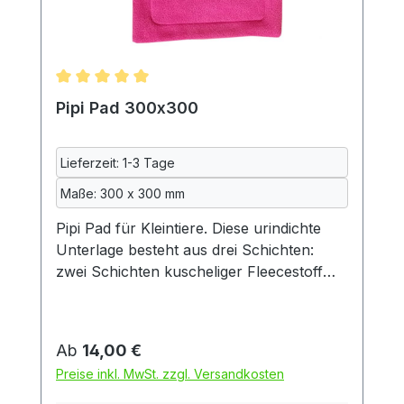
und Deko
Durchschnittliche Bewertung von 5 von 5 Sternen
Pipi Pad 300x300
Lieferzeit: 1-3 Tage
Maße: 300 x 300 mm
Pipi Pad für Kleintiere. Diese urindichte
Unterlage besteht aus drei Schichten:
zwei Schichten kuscheliger Fleecestoff
und dazwischen eine Schicht
wasserdichte Inkontinenzeinlage, so wie
sie auch in der Altenpflege verwendet
Regulärer Preis:
Ab
14,00 €
wird. Diese Inkontinenzeinlage wiederum
Preise inkl. MwSt. zzgl. Versandkosten
besteht aus zwei Schichten Baumwolle
und einer mittleren Schicht aus