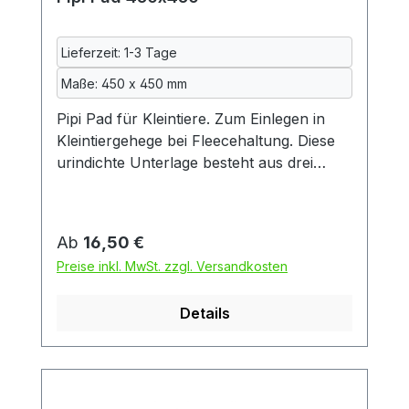
Lieferzeit: 1-3 Tage
Maße: 450 x 450 mm
Pipi Pad für Kleintiere. Zum Einlegen in
Kleintiergehege bei Fleecehaltung. Diese
urindichte Unterlage besteht aus drei
Schichten: zwei Schichten kuscheliger
Fleecestoff und dazwischen eine Schicht
wasserdichte Inkontinenzeinlage, so wie
Regulärer Preis:
Ab
16,50 €
sie auch in der Alten - und Krankenpflege
Preise inkl. MwSt. zzgl. Versandkosten
verwendet wird. Diese Einlage wiederum
besteht aus zwei Schichten Baumwolle
Details
und einer mittleren Schicht aus
Polyurethan. Dadurch ist das Pad auch
beidseitig benutzbar. Das Pad ist
maschinenwaschbar. Da gerade die
Inkontinenzeinlage beim Waschen oft